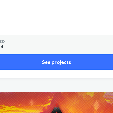
ED
ed
See projects